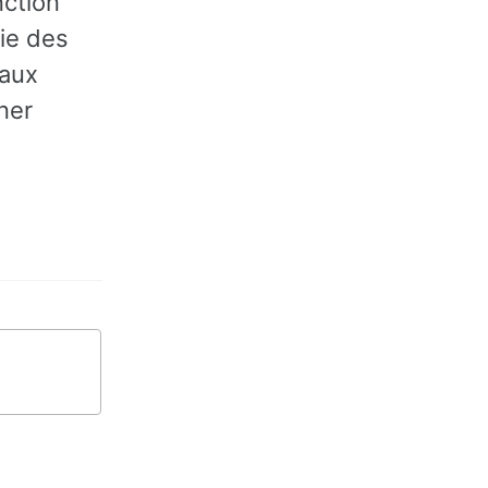
nction
rie des
eaux
ner