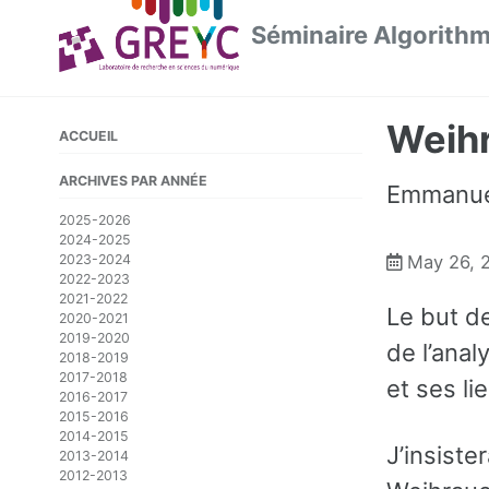
Skip
Skip
Skip
Séminaire Algorith
to
to
to
primary
content
footer
navigation
Weihr
ACCUEIL
ARCHIVES PAR ANNÉE
Emmanuel
2025-2026
2024-2025
2023-2024
May 26, 
2022-2023
2021-2022
Le but d
2020-2021
2019-2020
de l’anal
2018-2019
2017-2018
et ses li
2016-2017
2015-2016
2014-2015
J’insiste
2013-2014
2012-2013