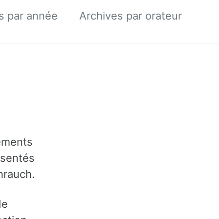
s par année
Archives par orateur
dements
ésentés
ihrauch.
de