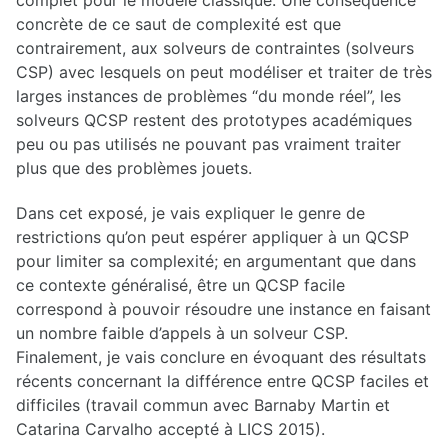
complet pour le modèle classique. Une conséquence
2011-2012
concrète de ce saut de complexité est que
2010-2011
contrairement, aux solveurs de contraintes (solveurs
2009-2010
2008-2009
CSP) avec lesquels on peut modéliser et traiter de très
2007-2008
larges instances de problèmes “du monde réel”, les
2006-2007
2005-2006
solveurs QCSP restent des prototypes académiques
2004-2005
peu ou pas utilisés ne pouvant pas vraiment traiter
2003-2004
plus que des problèmes jouets.
2002-2003
2001-2002
2000-2001
Dans cet exposé, je vais expliquer le genre de
1999-2000
restrictions qu’on peut espérer appliquer à un QCSP
1998-1999
pour limiter sa complexité; en argumentant que dans
ARCHIVES PAR ORATEUR
ce contexte généralisé, être un QCSP facile
correspond à pouvoir résoudre une instance en faisant
A-C
D-F
un nombre faible d’appels à un solveur CSP.
G-J
Finalement, je vais conclure en évoquant des résultats
K-I
récents concernant la différence entre QCSP faciles et
J-L
M-O
difficiles (travail commun avec Barnaby Martin et
P-R
Catarina Carvalho accepté à LICS 2015).
S-U