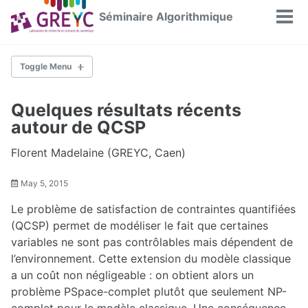
Skip
Skip
Skip
Séminaire Algorithmique
Tog
to
to
to
men
primary
content
footer
navigation
Toggle Menu
ACCUEIL
Quelques résultats récents
autour de QCSP
ARCHIVES PAR ANNÉE
2025-2026
Florent Madelaine (GREYC, Caen)
2024-2025
2023-2024
May 5, 2015
2022-2023
2021-2022
Le problème de satisfaction de contraintes quantifiées
2020-2021
2019-2020
(QCSP) permet de modéliser le fait que certaines
2018-2019
variables ne sont pas contrôlables mais dépendent de
2017-2018
2016-2017
l’environnement. Cette extension du modèle classique
2015-2016
a un coût non négligeable : on obtient alors un
2014-2015
problème PSpace-complet plutôt que seulement NP-
2013-2014
2012-2013