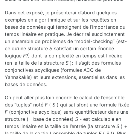
2011-2012
2010-2011
Dans cet exposé, je présenterai d’abord quelques
2009-2010
exemples en algorithmique et sur les requêtes en
2008-2009
2007-2008
bases de données qui témoignent de l’importance du
2006-2007
temps linéaire en pratique. Je décrirai succinctement
2005-2006
2004-2005
un ensemble de problèmes de “model-checking” (est-
2003-2004
ce qu’une structure
S
satisfait un certain énoncé
2002-2003
logique
F
?) dont la complexité en temps est linéaire
2001-2002
2000-2001
(en la taille de la structure
S
): il s’agit des formules
1999-2000
conjonctives acycliques (formules ACQ de
1998-1999
Yannakakis) et leurs extensions, essentielles dans les
bases de données.
ARCHIVES PAR ORATEUR
A-C
On peut aller plus loin encore: le calcul de l’ensemble
D-F
G-J
des “tuples” noté
F
(
S
) qui satisfont une formule fixée
K-I
F
(conjonctive acyclique) sans quantificateur dans une
J-L
structure (= base de données)
S
- est calculable en
M-O
P-R
temps linéaire en la taille de l’entrée (la structure
S
) +
S-U
la taille de la sortie (l’ensemble de tuples
F
(
S
)). Plus