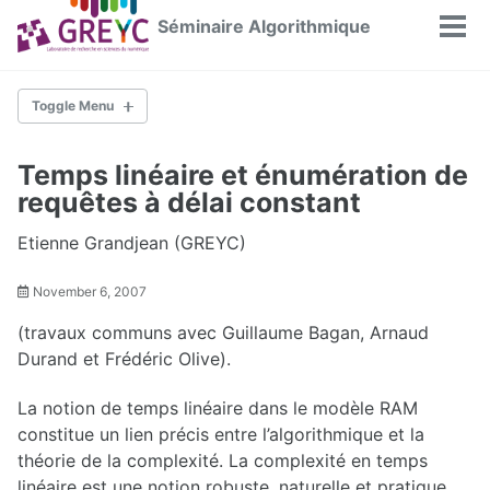
Skip
Skip
Skip
Séminaire Algorithmique
Tog
to
to
to
men
primary
content
footer
navigation
Toggle Menu
ACCUEIL
Temps linéaire et énumération de
requêtes à délai constant
ARCHIVES PAR ANNÉE
2025-2026
Etienne Grandjean (GREYC)
2024-2025
2023-2024
November 6, 2007
2022-2023
2021-2022
(travaux communs avec Guillaume Bagan, Arnaud
2020-2021
2019-2020
Durand et Frédéric Olive).
2018-2019
2017-2018
La notion de temps linéaire dans le modèle RAM
2016-2017
2015-2016
constitue un lien précis entre l’algorithmique et la
2014-2015
théorie de la complexité. La complexité en temps
2013-2014
2012-2013
linéaire est une notion robuste, naturelle et pratique.