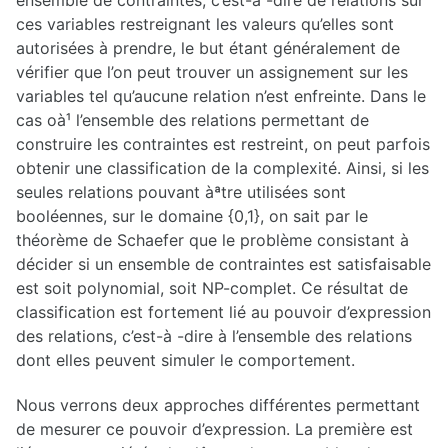
ensemble de contraintes, c’est-à -dire de relations sur
2011-2012
ces variables restreignant les valeurs qu’elles sont
2010-2011
autorisées à prendre, le but étant généralement de
2009-2010
2008-2009
vérifier que l’on peut trouver un assignement sur les
2007-2008
variables tel qu’aucune relation n’est enfreinte. Dans le
2006-2007
2005-2006
cas oà¹ l’ensemble des relations permettant de
2004-2005
construire les contraintes est restreint, on peut parfois
2003-2004
obtenir une classification de la complexité. Ainsi, si les
2002-2003
2001-2002
seules relations pouvant àªtre utilisées sont
2000-2001
booléennes, sur le domaine {0,1}, on sait par le
1999-2000
théorème de Schaefer que le problème consistant à
1998-1999
décider si un ensemble de contraintes est satisfaisable
ARCHIVES PAR ORATEUR
est soit polynomial, soit NP-complet. Ce résultat de
classification est fortement lié au pouvoir d’expression
A-C
D-F
des relations, c’est-à -dire à l’ensemble des relations
G-J
dont elles peuvent simuler le comportement.
K-I
J-L
M-O
Nous verrons deux approches différentes permettant
P-R
de mesurer ce pouvoir d’expression. La première est
S-U