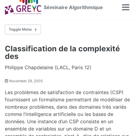
Skip
Skip
Skip
Séminaire Algorithmique
Tog
to
to
to
men
primary
content
footer
navigation
Toggle Menu
ACCUEIL
Classification de la complexité
des
ARCHIVES PAR ANNÉE
2025-2026
Philippe Chapdelaine (LACL, Paris 12)
2024-2025
2023-2024
November 29, 2005
2022-2023
2021-2022
Les problèmes de satisfaction de contraintes (CSP)
2020-2021
2019-2020
fournissent un formalisme permettant de modéliser de
2018-2019
nombreux problèmes, dans des domaines très variés
2017-2018
2016-2017
comme l’intelligence artificielle ou les bases de
2015-2016
données. Une instance d’un CSP consiste en un
2014-2015
ensemble de variables sur un domaine D et un
2013-2014
2012-2013