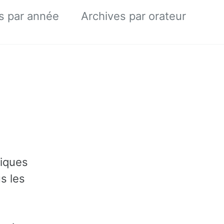
s par année
Archives par orateur
miques
s les