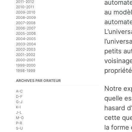
automates
2011-2012
2010-2011
au modèle
2009-2010
2008-2009
automate
2007-2008
2006-2007
L’univers
2005-2006
2004-2005
l’univers
2003-2004
petits au
2002-2003
2001-2002
voisinag
2000-2001
1999-2000
propriété
1998-1999
ARCHIVES PAR ORATEUR
Notre exp
A-C
D-F
quelle es
G-J
hasard d
K-I
J-L
cette qu
M-O
P-R
la forme 
S-U