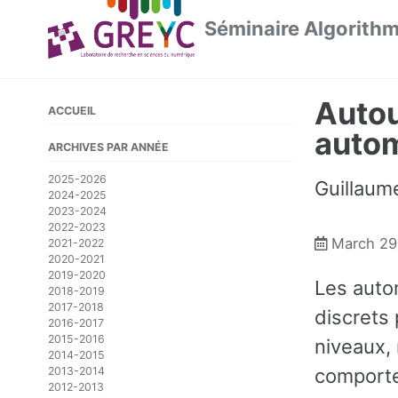
Skip
Skip
Skip
Séminaire Algorith
to
to
to
primary
content
footer
navigation
Autou
ACCUEIL
autom
ARCHIVES PAR ANNÉE
2025-2026
Guillaum
2024-2025
2023-2024
2022-2023
March 29
2021-2022
2020-2021
2019-2020
Les auto
2018-2019
2017-2018
discrets 
2016-2017
2015-2016
niveaux,
2014-2015
comporte
2013-2014
2012-2013