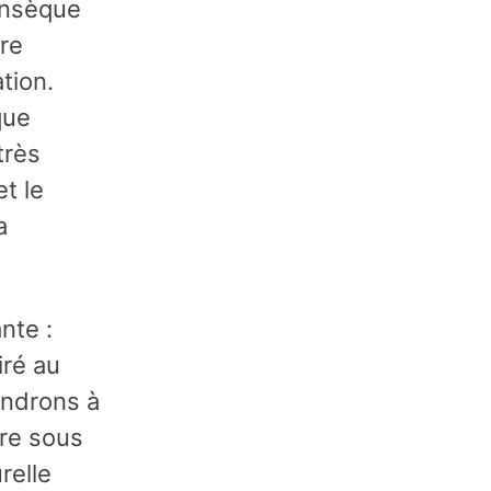
rinsèque
tre
tion.
que
très
t le
a
nte :
iré au
ondrons à
re sous
relle